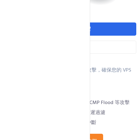
AntiDDoS 防禦
專屬私有網路
我們的 AntiDDoS 服務可即時攔截惡意攻擊，確保您的 VPS
安全運行。
7x24 小時即時監測與自動攔截攻擊
有效防禦 UDP Flood、SYN Flood、ICMP Flood 等攻擊
提供台灣本地 DDoS 清洗中心，低延遲過濾
無傳輸量限制，確保網站與服務不中斷